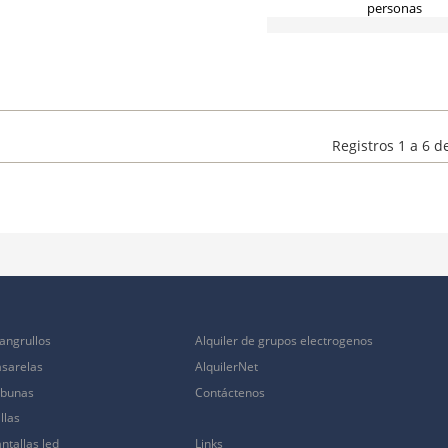
personas
Registros 1 a 6 d
angrullos
Alquiler de grupos electrogenos
asarelas
AlquilerNet
ribunas
Contáctenos
llas
ntallas led
Links