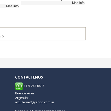
Más info
Más info
e 6
CONTÁCTENOS
11-5-247-6495
Buenos Aires
Argentina
alquilernet@yahoo.com.ar
Diseño y SEO paginadigital.com.ar