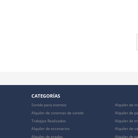
CATEGORÍAS
Sonido para eventos
Alquiler de m
Alquiler de sistemas de sonido
Alquiler de p
Trabajos Realizados
Alquiler de t
Alquiler de escenarios
Alquiler de va
Alquiler de gradas
Alquiler de pa