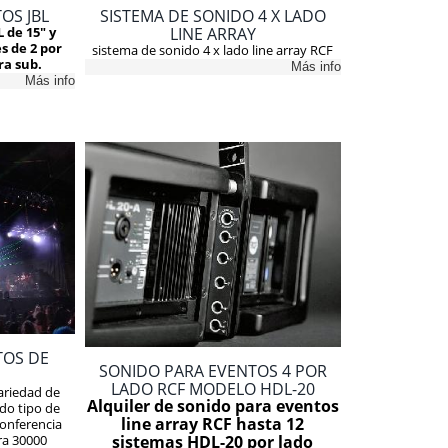
OS JBL
SISTEMA DE SONIDO 4 X LADO
LINE ARRAY
 de 15" y
s de 2 por
sistema de sonido 4 x lado line array RCF
ra sub.
Más info
Más info
TOS DE
SONIDO PARA EVENTOS 4 POR
LADO RCF MODELO HDL-20
ariedad de
Alquiler de sonido para eventos
do tipo de
line array RCF hasta 12
onferencia
sistemas HDL-20 por lado
ra 30000